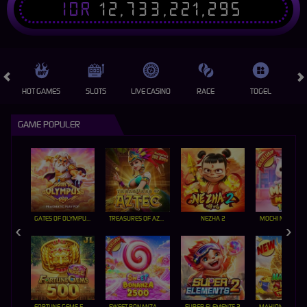
IDR
12,733,221,295
HOT GAMES
SLOTS
LIVE CASINO
RACE
TOGEL
OL
GAME POPULER
GATES OF OLYMPUS POP
TREASURES OF AZTEC
NEZHA 2
MOCHI MANIA 1
FORTUNE GEMS 500
SWEET BONANZA 2500
SUPER ELEMENTS 2