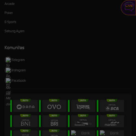
Arcade
Poker
E-Sports
Sabung Ayam
Komunitas
Telegram
Instagram
Facebook