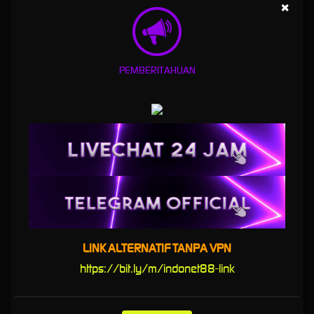
×
Tampilan Ramah Pengguna untuk
Pemula dan Pengguna Lama
PEMBERITAHUAN
Tidak semua pengguna memiliki pengalaman yang sama saat mengakses situs slot online.
Ada yang sudah terbiasa, tetapi ada juga yang baru mencoba untuk pertama kali. Karena
itu, situs yang baik seharusnya bisa dipahami dengan mudah oleh semua kalangan.
Indonet88
menonjol dari sisi antarmuka yang sederhana namun tetap menarik. Pengguna
baru dapat memahami alur penggunaan dengan lebih cepat, sementara pengguna lama
tetap merasa nyaman karena semua menu utama berada di tempat yang mudah
dijangkau. Struktur seperti ini penting untuk menjaga kenyamanan saat menjelajahi
berbagai pilihan permainan dan fitur pendukung lainnya.
Selain itu, kejelasan informasi juga sangat penting. Situs yang baik tidak membuat
pengguna harus menebak-nebak fungsi setiap tombol. Dengan tampilan yang jelas dan
navigasi yang rapi, pengalaman bermain menjadi jauh lebih menyenangkan. Ini pula yang
LINK ALTERNATIF TANPA VPN
membuat banyak pengguna cenderung bertahan lebih lama pada platform yang benar-
benar memperhatikan kenyamanan navigasi.
https://bit.ly/m/indonet88-link
Sistem Stabil untuk Pengalaman