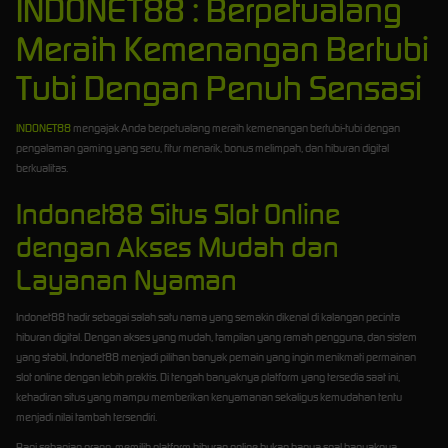
INDONET88 : Berpetualang
Meraih Kemenangan Bertubi
Tubi Dengan Penuh Sensasi
INDONET88
mengajak Anda berpetualang meraih kemenangan bertubi-tubi dengan
pengalaman gaming yang seru, fitur menarik, bonus melimpah, dan hiburan digital
berkualitas.
Indonet88 Situs Slot Online
dengan Akses Mudah dan
Layanan Nyaman
Indonet88 hadir sebagai salah satu nama yang semakin dikenal di kalangan pecinta
hiburan digital. Dengan akses yang mudah, tampilan yang ramah pengguna, dan sistem
yang stabil, Indonet88 menjadi pilihan banyak pemain yang ingin menikmati permainan
slot online dengan lebih praktis. Di tengah banyaknya platform yang tersedia saat ini,
kehadiran situs yang mampu memberikan kenyamanan sekaligus kemudahan tentu
menjadi nilai tambah tersendiri.
Bagi sebagian orang, memilih platform hiburan online bukan hanya soal banyaknya