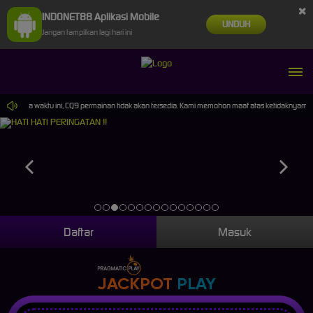
×
INDONET88 Aplikasi Mobile
UNDUH
Jangan tampilkan lagi hari ini
elama waktu ini, CQ9 permainan tidak akan tersedia. Kami memohon maaf atas ketidaknyamanan
Daftar
Masuk
JACKPOT
PLAY