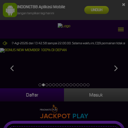
×
INDONET88 Aplikasi Mobile
UNDUH
Jangan tampilkan lagi hari ini
pada 07-Agt-2026 dari 13.42.58 sampai 22.00.00. Selama waktu ini, CQ9 permainan tidak akan 
Daftar
Masuk
JACKPOT
PLAY