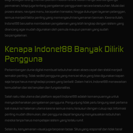
permainan, tetapi juga tentang pengalaman penggunaan secara keseluruhan. Mulai dari
proses akses, navigasi menu, kecepatan transaksi, hingga dukungan layanan pelanggan,
semua menjadi faktor penting yang memengaruhi kenyamanan bermain. Karena itulah,
Indonet88 berusaha memberikan pengalaman yang lebih lengkap dengan sistem yang
dirancang agar mudah digunakan oleh pemula maupun pemain yang sudah
berpengalaman.
Kenapa Indonet88 Banyak Dilirik
Pengguna
Perkembangan dunia digital membuat kebutuhan akan akses cepat dan stabil menjadi
semakin penting. Tidak sedikit pengguna yang mencari situs yang bisa digunakan kapan
saja tanpa harus menghadapi proses yang berbelit. Dalam hal ini, Indonet88 menawarkan
kemudahan dari sisi tampilan dan fungsionalitas.
Salah satu nilai utama dari platform seperti Indonet88 adalah kemampuannya untuk
menyederhanakan pengalaman pengguna. Pengunjung tidak perlu bingung saat pertama
kali masuk ke halaman utama karena semua menu tersusun dengan cukup rapi. Informasi
penting mudah ditemukan, dan pengguna dapat langsung menyesuaikan kebutuhan
mereka tanpa harus mempelajari sistem yang terlalu rumit.
Selain itu, kenyamanan visual juga berperan besar. Situs yang responsif dan tidak berat