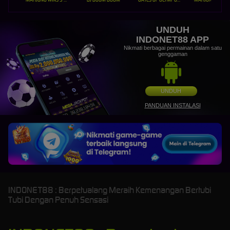
UNDUH
INDONET88 APP
Nikmati berbagai permainan dalam satu
genggaman
UNDUH
PANDUAN INSTALASI
INDONET88 : Berpetualang Meraih Kemenangan Bertubi
Tubi Dengan Penuh Sensasi