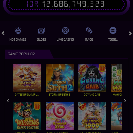
IDR
12,686,749,323
HOT GAMES
SLOTS
LIVE CASINO
RACE
TOGEL
OL
GAME POPULER
GATES OF OLYMPUS POP
STORM OF SETH 2
GOYANG GAIB
MAHJONG MAX
WUKONG - BLACK SCATTER
SWEET BONANZA 2500
GATES OF OLYMPUS 1000
PIRATE QUEST 1