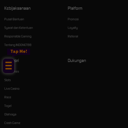
Kebijaksanaan
Platform
Pusat Bantuan
Promosi
Syarat dan Ketentuan
Loyalty
Responsible Gaming
Referral
Tentang INDONET88
Tap Me!
Kategori
Dukungan
Hot Games
Slots
Live Casino
Race
Togel
Olahraga
Crash Game