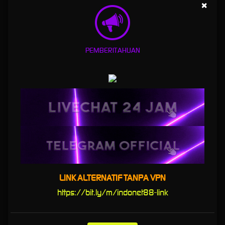
×
Tampilan Ramah Pengguna untuk
Pemula dan Pengguna Lama
PEMBERITAHUAN
Tidak semua pengguna memiliki pengalaman yang sama saat mengakses situs slot online.
Ada yang sudah terbiasa, tetapi ada juga yang baru mencoba untuk pertama kali. Karena
itu, situs yang baik seharusnya bisa dipahami dengan mudah oleh semua kalangan.
Indonet88
menonjol dari sisi antarmuka yang sederhana namun tetap menarik. Pengguna
baru dapat memahami alur penggunaan dengan lebih cepat, sementara pengguna lama
tetap merasa nyaman karena semua menu utama berada di tempat yang mudah
dijangkau. Struktur seperti ini penting untuk menjaga kenyamanan saat menjelajahi
berbagai pilihan permainan dan fitur pendukung lainnya.
Selain itu, kejelasan informasi juga sangat penting. Situs yang baik tidak membuat
pengguna harus menebak-nebak fungsi setiap tombol. Dengan tampilan yang jelas dan
navigasi yang rapi, pengalaman bermain menjadi jauh lebih menyenangkan. Ini pula yang
LINK ALTERNATIF TANPA VPN
membuat banyak pengguna cenderung bertahan lebih lama pada platform yang benar-
benar memperhatikan kenyamanan navigasi.
https://bit.ly/m/indonet88-link
Sistem Stabil untuk Pengalaman