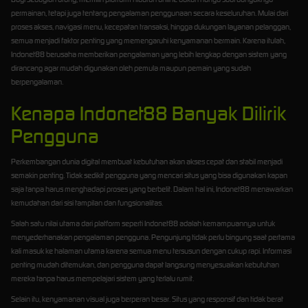
permainan, tetapi juga tentang pengalaman penggunaan secara keseluruhan. Mulai dari
proses akses, navigasi menu, kecepatan transaksi, hingga dukungan layanan pelanggan,
semua menjadi faktor penting yang memengaruhi kenyamanan bermain. Karena itulah,
Indonet88 berusaha memberikan pengalaman yang lebih lengkap dengan sistem yang
dirancang agar mudah digunakan oleh pemula maupun pemain yang sudah
berpengalaman.
Kenapa Indonet88 Banyak Dilirik
Pengguna
Perkembangan dunia digital membuat kebutuhan akan akses cepat dan stabil menjadi
semakin penting. Tidak sedikit pengguna yang mencari situs yang bisa digunakan kapan
saja tanpa harus menghadapi proses yang berbelit. Dalam hal ini, Indonet88 menawarkan
kemudahan dari sisi tampilan dan fungsionalitas.
Salah satu nilai utama dari platform seperti Indonet88 adalah kemampuannya untuk
menyederhanakan pengalaman pengguna. Pengunjung tidak perlu bingung saat pertama
kali masuk ke halaman utama karena semua menu tersusun dengan cukup rapi. Informasi
penting mudah ditemukan, dan pengguna dapat langsung menyesuaikan kebutuhan
mereka tanpa harus mempelajari sistem yang terlalu rumit.
Selain itu, kenyamanan visual juga berperan besar. Situs yang responsif dan tidak berat