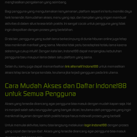
menghasilkan pengalaman yang seimbang.
Bagi pengguna yang mengutamakan kenyamanan, platform seperti ini tentu memiliki daya
tarik tersendiri. Kemudahan akses, menu yang rapi, dan tampilan yang ringan membuat
aktivitas di dalam situs terasa lebih praktis. Ini sangat cocok untuk pengguna yang tidak
ingin direpotkan dengan proses yang berlebihan.
Di sisi lain, pengguna yang sudah lama berkecimpung di dunia hiburan online juga tetap
bisa menikmati manfaat yang sama. Mereka tidak perlu beradaptasi terlalu lama karena
sistemnya cukup intuitif. Dengan kata lain, Indonet88 dapat menjangkau kebutuhan
pengguna baru maupun lama dalam satu platform yang sama.
Selain itu, kamu juga dapat memanfaatkan
link alternatif Indonet88
untuk memastikan
akses tetap lancar tanpa kendala, terutama jika terjadi gangguan pada link utama.
Cara Mudah Akses dan Daftar Indonet88
untuk Semua Pengguna
Akses yang tersedia dirancang agar pengguna bisa masuk dengan mudah kapan saja. Hal
ini menjadi salah satu keunggulan yang banyak dicari, terutama oleh pengguna yang ingin
menikmati layanan dengan lebih praktis tanpa harus melewati proses yang berbelit.
Untuk memulai aktivitas, kamu bisa langsung melakukan
login Indonet88
dengan proses
yang cepat dan tanpa ribet. Akses yang tersedia dirancang agar pengguna bisa masuk