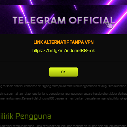
rtubi Tubi Dengan Penuh Sensasi
ang Meraih Kemenangan Bertub
LINK ALTERNATIF TANPA VPN
https://bit.ly/m/indonet88-link
gan pengalaman gaming yang seru, fitur menarik, bonus melimpah, dan hiburan digital berkualit
e dengan Akses Mudah dan Layanan 
OK
pecinta hiburan digital. Dengan akses yang mudah, tampilan yang ramah pengguna, dan sistem yan
ang tersedia saat ini, kehadiran situs yang mampu memberikan kenyamanan sekaligus kemudahan ten
yaknya permainan, tetapi juga tentang pengalaman penggunaan secara keseluruhan. Mulai dari pr
manan bermain. Karena itulah, Indonet88 berusaha memberikan pengalaman yang lebih lengkap
lirik Pengguna
enjadi semakin penting. Tidak sedikit pengguna yang mencari situs yang bisa digunakan kapan sa