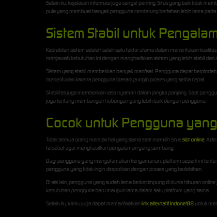
Selain itu, kejelasan informasi juga sangat penting. Situs yang baik tidak
pula yang membuat banyak pengguna cenderung bertahan lebih lama pada 
Sistem Stabil untuk Pengala
Kestabilan sistem adalah salah satu faktor utama dalam menentukan kualitas
menjawab kebutuhan ini dengan menghadirkan sistem yang lebih stabil dan r
Sistem yang stabil memberikan banyak manfaat. Pengguna dapat berpindah ha
menentukan karena pengguna biasanya ingin proses yang serba cepat.
Stabilitas juga memberikan rasa nyaman dalam jangka panjang. Saat pengguna 
juga tentang membangun hubungan yang lebih baik dengan pengguna.
Cocok untuk Pengguna ya
Tidak semua orang mencari hal yang sama saat memilih situs
slot online
. Ada
tersebut agar menghasilkan pengalaman yang seimbang.
Bagi pengguna yang mengutamakan kenyamanan, platform seperti ini tentu memi
pengguna yang tidak ingin direpotkan dengan proses yang berlebihan.
Di sisi lain, pengguna yang sudah lama berkecimpung di dunia hiburan online
kebutuhan pengguna baru maupun lama dalam satu platform yang sama.
Selain itu, kamu juga dapat memanfaatkan
link alternatif Indonet88
untuk mema