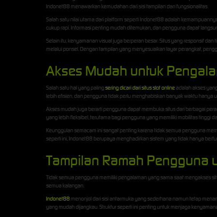
Indonet88 menawarkan kemudahan dari sisi tampilan dan fungsionalitas.
Salah satu nilai utama dari platform seperti Indonet88 adalah kemampua
cukup rapi. Informasi penting mudah ditemukan, dan pengguna dapat langsu
Selain itu, kenyamanan visual juga berperan besar. Situs yang responsif dan
melalui ponsel. Dengan tampilan yang menyesuaikan layar perangkat, penggun
Akses Mudah untuk Pengala
Salah satu hal yang paling
sering dicari dari situs slot online
adalah akses yang
lebih efisien, dan pengguna tidak perlu menghabiskan banyak waktu hanya 
Akses mudah juga berarti pengguna dapat membuka situs dari berbagai pera
yang lebih fleksibel, terutama bagi pengguna yang memiliki mobilitas tinggi d
Keunggulan semacam ini sangat penting karena tidak semua pengguna memilik
seperti ini, Indonet88 berupaya menghadirkan sistem yang tidak hanya berfu
Tampilan Ramah Pengguna 
Tidak semua pengguna memiliki pengalaman yang sama saat mengakses situs s
semua kalangan.
Indonet88
menonjol dari sisi antarmuka yang sederhana namun tetap mena
yang mudah dijangkau. Struktur seperti ini penting untuk menjaga kenyamana