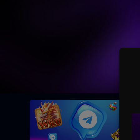
say****8
IDR
2,293,800.00
Gates of Olympus Super
Scatter
agussis****o
IDR
1,534,400.00
Mahjong Wins 3 – Black
Scatter
tin****6
IDR
1,496,400.00
Gates of Olympus Super
Scatter
say****8
IDR
1,469,000.00
Gates of Olympus 1000
hehah****6
IDR
1,373,050.00
Jelly Express