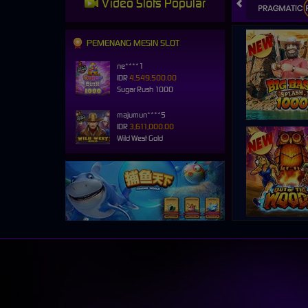
Video Slots Popular
PEMENANG MESIN SLOT
ne****1
IDR
4,549,500.00
Sugar Rush 1000
majumun****5
IDR
3,611,000.00
Wild West Gold
mawinur****i
IDR
3,468,150.00
Gates of Olympus 1000
suard****6
IDR
3,044,000.00
Gates of Olympus 1000
naga****i
IDR
2,858,160.00
Release the Kraken
Megaways