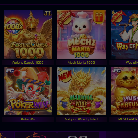
Fortune Garuda 1000
Mochi Mania 1000
Way of N
Poker Win
Mahjong Wins Triple Pot
MUSCLE FOR