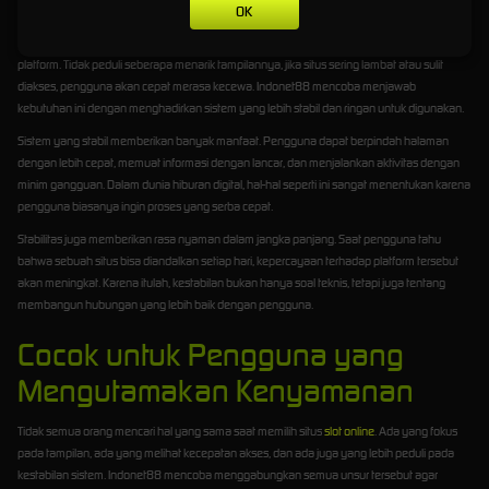
Lebih Lancar
OK
Kestabilan sistem adalah salah satu faktor utama dalam menentukan kualitas sebuah
platform. Tidak peduli seberapa menarik tampilannya, jika situs sering lambat atau sulit
diakses, pengguna akan cepat merasa kecewa. Indonet88 mencoba menjawab
kebutuhan ini dengan menghadirkan sistem yang lebih stabil dan ringan untuk digunakan.
Sistem yang stabil memberikan banyak manfaat. Pengguna dapat berpindah halaman
dengan lebih cepat, memuat informasi dengan lancar, dan menjalankan aktivitas dengan
minim gangguan. Dalam dunia hiburan digital, hal-hal seperti ini sangat menentukan karena
pengguna biasanya ingin proses yang serba cepat.
Stabilitas juga memberikan rasa nyaman dalam jangka panjang. Saat pengguna tahu
bahwa sebuah situs bisa diandalkan setiap hari, kepercayaan terhadap platform tersebut
akan meningkat. Karena itulah, kestabilan bukan hanya soal teknis, tetapi juga tentang
membangun hubungan yang lebih baik dengan pengguna.
Cocok untuk Pengguna yang
Mengutamakan Kenyamanan
Tidak semua orang mencari hal yang sama saat memilih situs
slot online
. Ada yang fokus
pada tampilan, ada yang melihat kecepatan akses, dan ada juga yang lebih peduli pada
kestabilan sistem. Indonet88 mencoba menggabungkan semua unsur tersebut agar