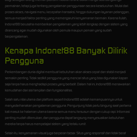
permainan, tetapi juga tentang pengalaman penggunaan secara keseluruhan. Mulai dari
proses akses, navigasi menu, kecepatan transaksi, hingga dukungan layanan pelanggan,
semua menjadi faktor penting yang memengaruhi kenyamanan bermain. Karena itulah,
Indonet88 berusaha memberikan pengalaman yang lebih lengkap dengan sistem yang
dirancang agar mudah digunakan oleh pemula maupun pemain yang sudah
berpengalaman.
Kenapa Indonet88 Banyak Dilirik
Pengguna
Perkembangan dunia digital membuat kebutuhan akan akses cepat dan stabil menjadi
semakin penting. Tidak sedikit pengguna yang mencari situs yang bisa digunakan kapan
saja tanpa harus menghadapi proses yang berbelit. Dalam hal ini, Indonet88 menawarkan
kemudahan dari sisi tampilan dan fungsionalitas.
Salah satu nilai utama dari platform seperti Indonet88 adalah kemampuannya untuk
menyederhanakan pengalaman pengguna. Pengunjung tidak perlu bingung saat pertama
kali masuk ke halaman utama karena semua menu tersusun dengan cukup rapi. Informasi
penting mudah ditemukan, dan pengguna dapat langsung menyesuaikan kebutuhan
mereka tanpa harus mempelajari sistem yang terlalu rumit.
Selain itu, kenyamanan visual juga berperan besar. Situs yang responsif dan tidak berat