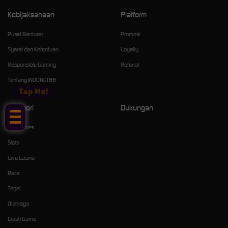
Kebijaksanaan
Platform
Pusat Bantuan
Promosi
Syarat dan Ketentuan
Loyalty
Responsible Gaming
Referral
Tentang INDONET88
Tap Me!
Kategori
Dukungan
Hot Games
Slots
Live Casino
Race
Togel
Olahraga
Crash Game