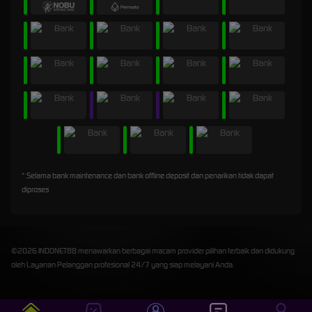
* Selama bank maintenance dan bank offline deposit dan penarikan tidak dapat
diproses
©2026 INDONET88 menawarkan berbagai macam provider pilihan terbaik dan didukung
oleh Layanan Pelanggan profesional 24/7 yang siap melayani Anda.