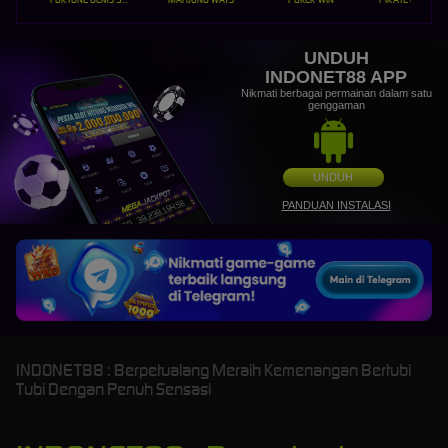
UNDUH
INDONET88 APP
Nikmati berbagai permainan dalam satu
genggaman
UNDUH
PANDUAN INSTALASI
INDONET88 : Berpetualang Meraih Kemenangan Bertubi
Tubi Dengan Penuh Sensasi