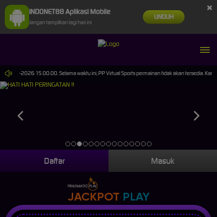
×
INDONET88 Aplikasi Mobile
UNDUH
Jangan tampilkan lagi hari ini
0-Sep-2026 15.00.00. Selama waktu ini, PP Virtual Sports permainan tidak akan tersedia. Kami
Daftar
Masuk
JACKPOT
PLAY