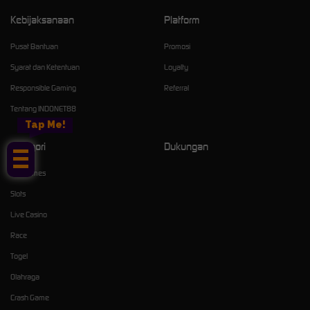
Kebijaksanaan
Platform
Pusat Bantuan
Promosi
Syarat dan Ketentuan
Loyalty
Responsible Gaming
Referral
Tentang INDONET88
Tap Me!
Kategori
Dukungan
Hot Games
Slots
Live Casino
Race
Togel
Olahraga
Crash Game