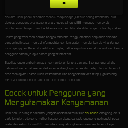
Lebih Lancar
OK
Kestabilan sistem adalah salah satu faktor utama dalam menentukan kualitas sebuah
platform. Tidak peduli seberapa menarik tampilannya, jika situs sering lambat atau sulit
diakses, pengguna akan cepat merasa kecewa. Indonet88 mencoba menjawab
kebutuhan ini dengan menghadirkan sistem yang lebih stabil dan ringan untuk digunakan.
Sistem yang stabil memberikan banyak manfaat. Pengguna dapat berpindah halaman
dengan lebih cepat, memuat informasi dengan lancar, dan menjalankan aktivitas dengan
minim gangguan. Dalam dunia hiburan digital, hal-hal seperti ini sangat menentukan karena
pengguna biasanya ingin proses yang serba cepat.
Stabilitas juga memberikan rasa nyaman dalam jangka panjang. Saat pengguna tahu
bahwa sebuah situs bisa diandalkan setiap hari, kepercayaan terhadap platform tersebut
akan meningkat. Karena itulah, kestabilan bukan hanya soal teknis, tetapi juga tentang
membangun hubungan yang lebih baik dengan pengguna.
Cocok untuk Pengguna yang
Mengutamakan Kenyamanan
Tidak semua orang mencari hal yang sama saat memilih situs
slot online
. Ada yang fokus
pada tampilan, ada yang melihat kecepatan akses, dan ada juga yang lebih peduli pada
kestabilan sistem. Indonet88 mencoba menggabungkan semua unsur tersebut agar