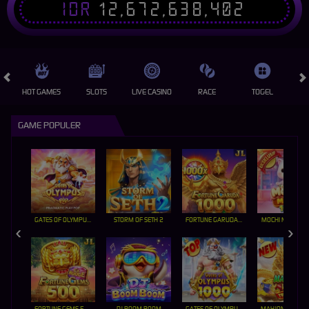
IDR
12,672,638,402
HOT GAMES
SLOTS
LIVE CASINO
RACE
TOGEL
OL
GAME POPULER
GATES OF OLYMPUS POP
STORM OF SETH 2
FORTUNE GARUDA 1000
MOCHI MANIA 1
FORTUNE GEMS 500
DJ BOOM BOOM
GATES OF OLYMPUS 1000